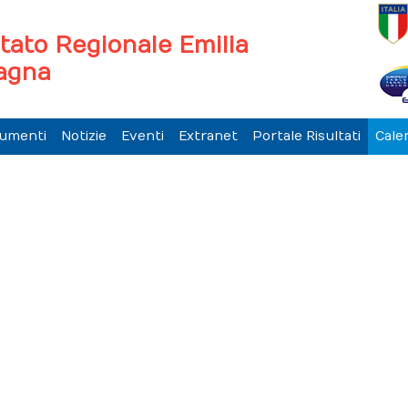
tato Regionale Emilia
agna
umenti
Notizie
Eventi
Extranet
Portale Risultati
Cale