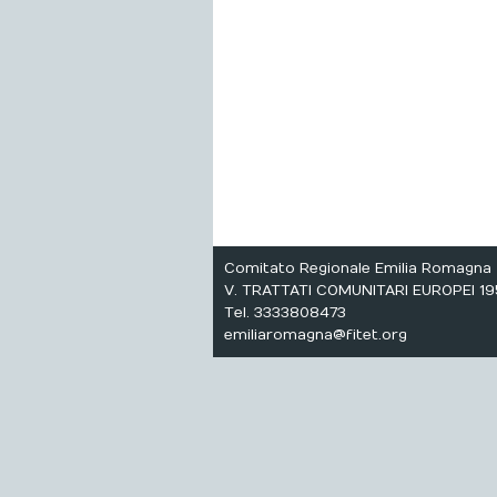
Comitato Regionale Emilia Romagna
V. TRATTATI COMUNITARI EUROPEI 195
Tel. 3333808473
emiliaromagna@fitet.org