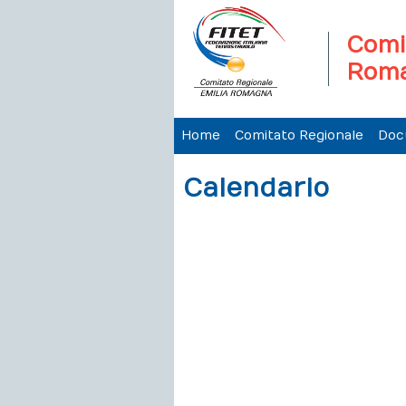
Comi
Rom
Home
Comitato Regionale
Doc
Calendario